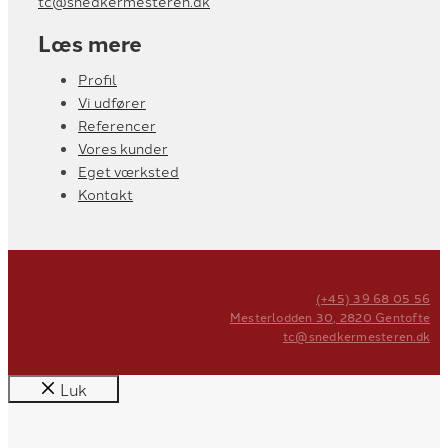
tc@snedkermesteren.dk
Læs mere
Profil
Vi udfører
Referencer
Vores kunder
Eget værksted
Kontakt
(+45) 39 68 05 56
Mesterlodden 30, 2820 Gentofte
tc​@snedkermesteren.dk
Luk